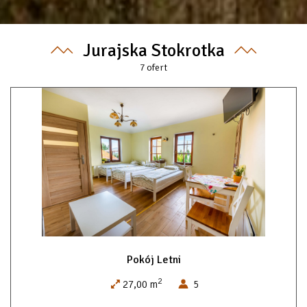
Jurajska Stokrotka
7
ofert
Pokój Letni
2
27,00 m
5