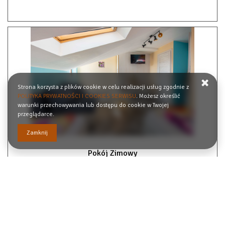
Strona korzysta z plików cookie w celu realizacji usług zgodnie z
POLITYKA PRYWATNOŚCI I COOKIES SERWISU
. Możesz określić
warunki przechowywania lub dostępu do cookie w Twojej
przeglądarce.
Zamknij
Pokój Zimowy
2
24,00 m
4
135,00 zł
Od